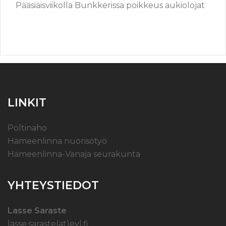
Pääsiäisviikolla Bunkkerissa poikkeus aukiolojat
LINKIT
Poltinaho
Hämeenlinna nuorisotyö
Hämeenlinna-Vanaja seurakunta
YHTEYSTIEDOT
Lasse Saraste
lasse.saraste(at)evl.fi