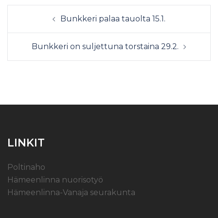
Bunkkeri palaa tauolta 15.1.
Bunkkeri on suljettuna torstaina 29.2.
LINKIT
Poltinaho
Hämeenlinna nuorisotyö
Hämeenlinna-Vanaja seurakunta