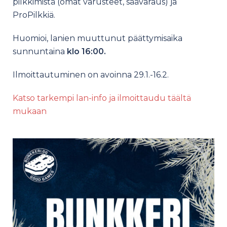
pilkkimistä (omat varusteet, säävaraus) ja
ProPilkkiä.
Huomioi, lanien muuttunut päättymisaika
sunnuntaina
klo 16:00.
Ilmoittautuminen on avoinna 29.1.-16.2.
Katso tarkempi lan-info ja ilmoittaudu täältä
mukaan