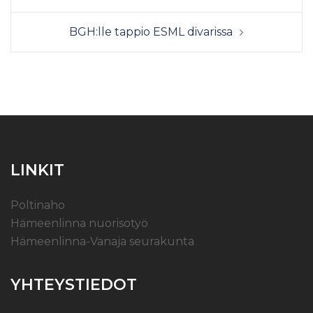
BGH:lle tappio ESML divarissa
LINKIT
Poltinaho
Hämeenlinna nuorisotyö
Hämeenlinna-Vanaja seurakunta
YHTEYSTIEDOT