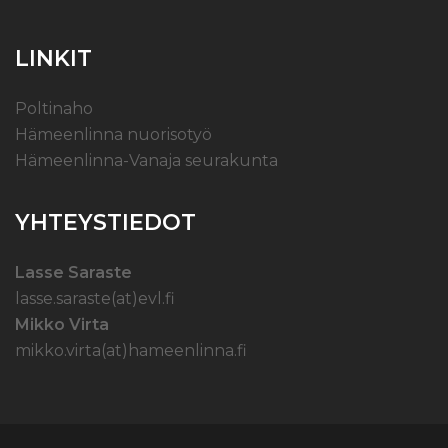
LINKIT
Poltinaho
Hämeenlinna nuorisotyö
Hämeenlinna-Vanaja seurakunta
YHTEYSTIEDOT
Lasse Saraste
lasse.saraste(at)evl.fi
Mikko Virta
mikko.virta(at)hameenlinna.fi