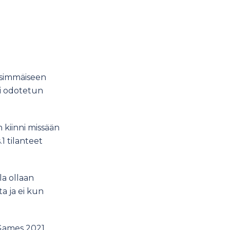
nsimmäiseen
ui odotetun
 kiinni missään
1 tilanteet
la ollaan
a ja ei kun
 Games 2021