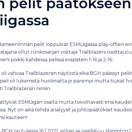
 pelit päätökseen
igassa
meenlinnan pelit loppuivat ESMLiigassa play-offien e
stajana ollut runkosarjan voittaja Trailblazers osoittaut
eni poikki kahdessa pelissä eräpistein 1-16 ja 2-16.
li vahvaa Trailblazersin näytöstä eikä BGH päässyt peliin
peli oli lukemista huolimatta jo parempi mutta tiukat 1vs.
i Trailblazersin nimiin.
äättyivät ESMLiigan osalta mutta toivottavasti ensi kaudel
a. Nyt on aika tehdä analyysit ja johtopäätökset kaudest
nsi kauteen!
BGH on tulessa 16.1.2021, jolloin se osallistuu Hämpton