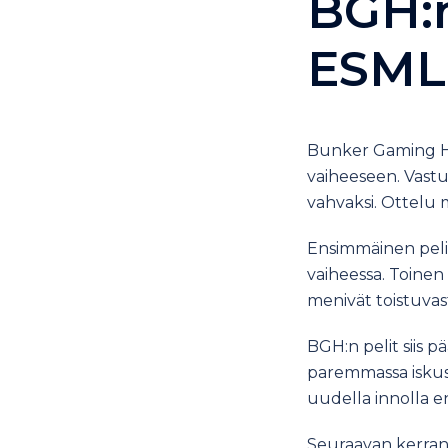
BGH:n
ESMLi
Bunker Gaming Hä
vaiheeseen. Vastu
vahvaksi. Ottelu m
Ensimmäinen peli o
vaiheessa. Toinen 
menivät toistuvast
BGH:n pelit siis p
paremmassa iskuss
uudella innolla e
Seuraavan kerran 