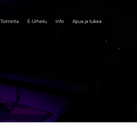
Toiminta
E-Urheilu
Info
Apua ja tukea