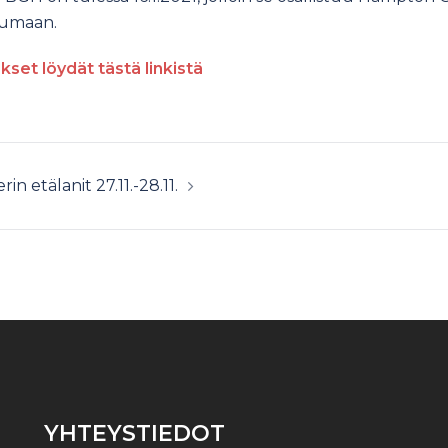
tumaan.
kset löydät tästä linkistä
in etälanit 27.11.-28.11.
YHTEYSTIEDOT