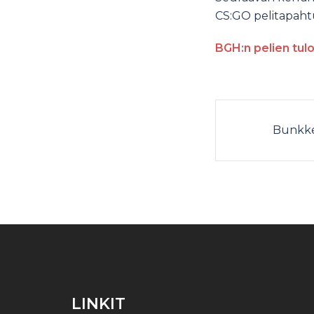
CS:GO pelitapah
BGH:n pelien tulo
Bunkker
LINKIT